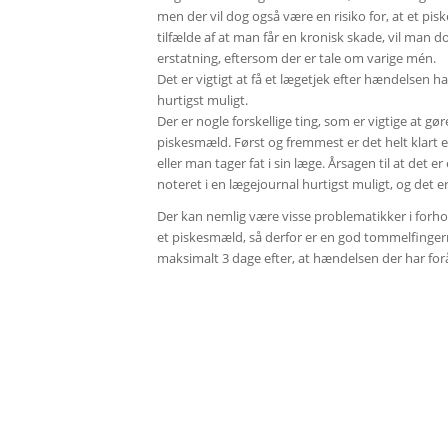
men der vil dog også være en risiko for, at et pisk
tilfælde af at man får en kronisk skade, vil man do
erstatning, eftersom der er tale om varige mén.
Det er vigtigt at få et lægetjek efter hændelsen 
hurtigst muligt.
Der er nogle forskellige ting, som er vigtige at g
piskesmæld. Først og fremmest er det helt klart e
eller man tager fat i sin læge. Årsagen til at det 
noteret i en lægejournal hurtigst muligt, og det er
Der kan nemlig være visse problematikker i forhol
et piskesmæld, så derfor er en god tommelfingerreg
maksimalt 3 dage efter, at hændelsen der har for