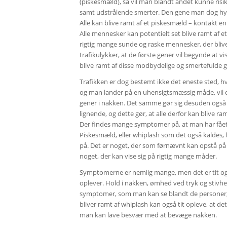
(piskesmæld), så vil man blandt andet kunne risi
samt udstrålende smerter. Den gene man dog hy
Alle kan blive ramt af et piskesmæld – kontakt en
Alle mennesker kan potentielt set blive ramt af 
rigtig mange sunde og raske mennesker, der bliver
trafikulykker, at de første gener vil begynde at v
blive ramt af disse modbydelige og smertefulde g
Trafikken er dog bestemt ikke det eneste sted, hvo
og man lander på en uhensigtsmæssig måde, vil de
gener i nakken. Det samme gør sig desuden også
lignende, og dette gør, at alle derfor kan blive ra
Der findes mange symptomer på, at man har fåe
Piskesmæld, eller whiplash som det også kaldes
på. Det er noget, der som førnævnt kan opstå på 
noget, der kan vise sig på rigtig mange måder.
Symptomerne er nemlig mange, men det er tit o
oplever. Hold i nakken, ømhed ved tryk og stivhe
symptomer, som man kan se blandt de personer,
bliver ramt af whiplash kan også tit opleve, at de
man kan lave besvær med at bevæge nakken.