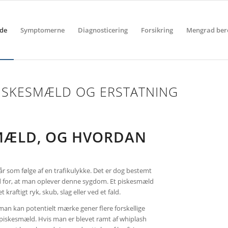
ide
Symptomerne
Diagnosticering
Forsikring
Mengrad ber
PISKESMÆLD OG ERSTATNING
SMÆLD, OG HVORDAN
r som følge af en trafikulykke. Det er dog bestemt
d for, at man oplever denne sygdom. Et piskesmæld
 kraftigt ryk, skub, slag eller ved et fald.
 man kan potentielt mærke gener flere forskellige
 piskesmæld. Hvis man er blevet ramt af whiplash