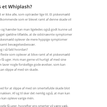
 et Whiplash?
er ikke alle, som optræder lige tit. Et piskesmæld
t vedkommende som er blevet ramt af denne skade vil
e og hænder kan man ligeledes også godt kunne ud
 meget sjældne tilfælde, at de sidstnævnte symptomer
af piskesmæld oplever de mere hyppige symptomer
d samt bevægelsesbesvær.
g i så fald hvordan?
e fleste som oplever at blive ramt af et piskesmæld
e få uger. Hvis man gerne vil hurtigt af med sine
an laver nogle forskellige gode øvelser, som kan
 kan slippe af med sin skade.
ed for at slippe af med sin smertefulde skade blot
nakken. Af og til sker det nemlig også, at man kan
an kan opleve varige mén.
nogle få uger, hvorefter ens smerter vil være væk,