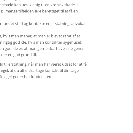
esmæld kan udvikle sig til en kronisk skade. I
g i mange tilfælde være berettiget til at få en
har fundet sted og kontakte en erstatningsadvokat
øre, hvis man mener, at man er blevet ramt af et
n rigtig god idé, hvis man kontakter sygehuset,
er en god idé er, at man gerne skal have sine gener
 der en god grund til.
d til erstatning, når man har været udsat for at få
el, at du altid skal tage kontakt til din læge
årsaget gener har fundet sted.