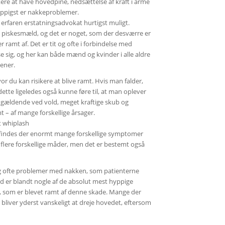
kere at have hovedpine, nedsættelse af kraft i arme
ppigst er nakkeproblemer.
 erfaren erstatningsadvokat hurtigst muligt.
et piskesmæld, og det er noget, som der desværre er
 ramt af. Det er tit og ofte i forbindelse med
ise sig, og her kan både mænd og kvinder i alle aldre
ener.
r du kan risikere at blive ramt. Hvis man falder,
tte ligeledes også kunne føre til, at man oplever
 gældende ved vold, meget kraftige skub og
mt – af mange forskellige årsager.
t whiplash
, findes der enormt mange forskellige symptomer
flere forskellige måder, men det er bestemt også
g ofte problemer med nakken, som patienterne
d er blandt nogle af de absolut mest hyppige
 som er blevet ramt af denne skade. Mange der
t bliver yderst vanskeligt at dreje hovedet, eftersom