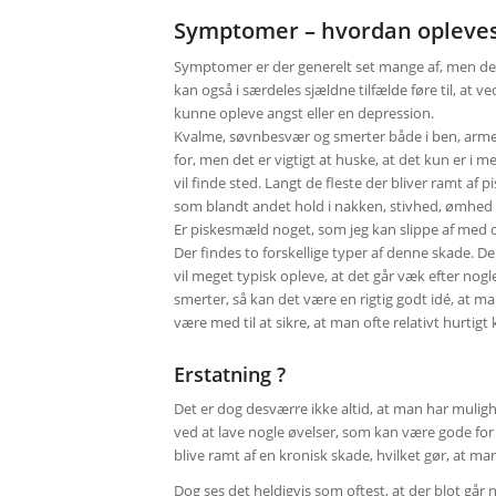
Symptomer – hvordan opleves
Symptomer er der generelt set mange af, men det 
kan også i særdeles sjældne tilfælde føre til, a
kunne opleve angst eller en depression.
Kvalme, søvnbesvær og smerter både i ben, arm
for, men det er vigtigt at huske, at det kun er i
vil finde sted. Langt de fleste der bliver ramt 
som blandt andet hold i nakken, stivhed, ømhe
Er piskesmæld noget, som jeg kan slippe af med o
Der findes to forskellige typer af denne skade. D
vil meget typisk opleve, at det går væk efter nogl
smerter, så kan det være en rigtig godt idé, at m
være med til at sikre, at man ofte relativt hurtigt
Erstatning ?
Det er dog desværre ikke altid, at man har muligh
ved at lave nogle øvelser, som kan være gode for 
blive ramt af en kronisk skade, hvilket gør, at m
Dog ses det heldigvis som oftest, at der blot går 