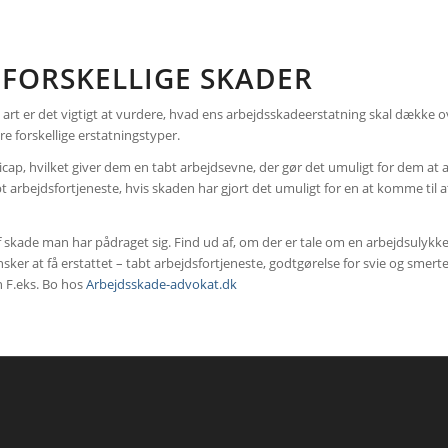
 FORSKELLIGE SKADER
 art er det vigtigt at vurdere, hvad ens arbejdsskadeerstatning skal dække ove
re forskellige erstatningstyper.
cap, hvilket giver dem en tabt arbejdsevne, der gør det umuligt for dem at 
bt arbejdsfortjeneste, hvis skaden har gjort det umuligt for en at komme til at
e af skade man har pådraget sig. Find ud af, om der er tale om en arbejdsuly
ker at få erstattet – tabt arbejdsfortjeneste, godtgørelse for svie og smerte 
en F.eks. Bo hos
Arbejdsskade-advokat.dk