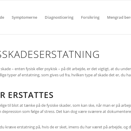
ide
Symptomerne
Diagnosticering
Forsikring
Mengrad ber
SSKADESERSTATNING
kade – enten fysisk eller psykisk – på dit arbejde, er det vigtigt, at du und
ige typer af erstatning, som gives ud fra, hvilken type af skade det er, du h
ER ERSTATTES
ge til blot at tænke på de fysiske skader, som kan ske, når man er på arbejde
om depression som følge af stress. Det kan dog være sværere at dokumenter
du kræve erstatning på, hvis de er sket, imens du har været på arbejde, og d