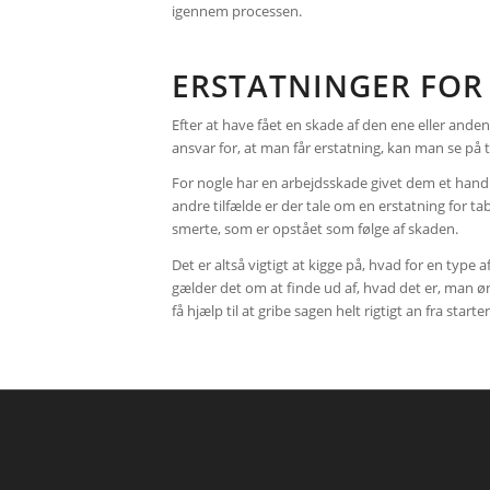
igennem processen.
ERSTATNINGER FOR
Efter at have fået en skade af den ene eller anden
ansvar for, at man får erstatning, kan man se på t
For nogle har en arbejdsskade givet dem et handi
andre tilfælde er der tale om en erstatning for ta
smerte, som er opstået som følge af skaden.
Det er altså vigtigt at kigge på, hvad for en typ
gælder det om at finde ud af, hvad det er, man øns
få hjælp til at gribe sagen helt rigtigt an fra start