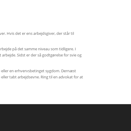
r. Hvis det er ens arbejdsgiver, der står til
arbejde på det samme niveau som tidligere. I
 arbejde. Sidst er der så godtgørelse for svie og
kke eller en erhvervsbetinget sygdom. Dernæst
eller tabt arbejdsevne. Ring til en advokat for at