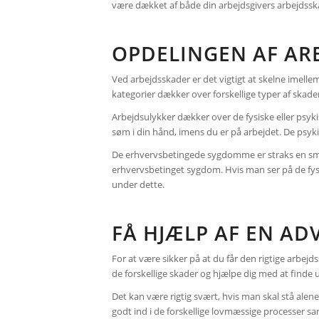
være dækket af både din arbejdsgivers arbejdsska
OPDELINGEN AF AR
Ved arbejdsskader er det vigtigt at skelne imell
kategorier dækker over forskellige typer af skader,
Arbejdsulykker dækker over de fysiske eller psyki
søm i din hånd, imens du er på arbejdet. De psyk
De erhvervsbetingede sygdomme er straks en smule
erhvervsbetinget sygdom. Hvis man ser på de fy
under dette.
FÅ HJÆLP AF EN AD
For at være sikker på at du får den rigtige arbej
de forskellige skader og hjælpe dig med at finde u
Det kan være rigtig svært, hvis man skal stå al
godt ind i de forskellige lovmæssige processer s