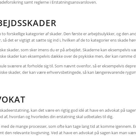
deforsikring samt reglerne i Erstatningsansvarsloven.
BEJDSSKADER
em to forskellige kategorier af skader. Den første er arbejdsulykker, og den
 så det er vigtigt at sætte sig ind i, hvilken af de to kategorier ens skade hø
ske skader, som sker imens du er på arbejdet. Skaderne kan eksempelvis være,
iske skader kan eksempelvis dække over de psykiske men, der kan ramme dig, h
 sværere at forholde sig til. Som nævnt ovenfor, så er eksempelvis depress
siske skader, der kan være erhvervsbetingede, så kan længerevarende ryg
VOKAT
dsskadeerstatning, kan det være en rigtig god idé at have en advokat på sag
d af, hvordan og hvorledes din erstatning skal udbetales til dig.
ene med de mange processer, som ofte kan tage lang tid at komme igennem. E
amt den relevante lovgivning. Ved at have en advokat på sagen kan man være