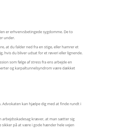
 anden er erhvervsbetingede sygdomme. De to
rer under.
 at du falder ned fra en stige, eller hamrer et
vis du bliver udsat for et røveri eller lignende.
ion som følge af stress fra ens arbejde en
smerter og karpaltunnelsyndrom være dækket
en. Advokaten kan hjælpe dig med at finde rundt i
n arbejdsskadesag kræver, at man sætter sig
 sikker på at være i gode hænder hele vejen