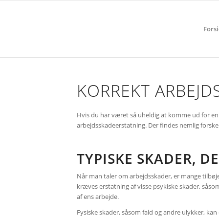
Fors
KORREKT ARBEJD
Hvis du har været så uheldig at komme ud for en s
arbejdsskadeerstatning. Der findes nemlig forskell
TYPISKE SKADER, D
Når man taler om arbejdsskader, er mange tilbøjeli
kræves erstatning af visse psykiske skader, sås
af ens arbejde.
Fysiske skader, såsom fald og andre ulykker, kan 